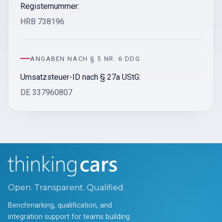
Registernummer:
HRB 738196
ANGABEN NACH § 5 NR. 6 DDG
Umsatzsteuer-ID nach § 27a UStG:
DE 337960807
Open. Transparent. Qualified.
Benchmarking, qualification, and
integration support for teams building